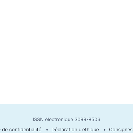
ISSN électronique 3099-8506
e de confidentialité
Déclaration d’éthique
Consignes