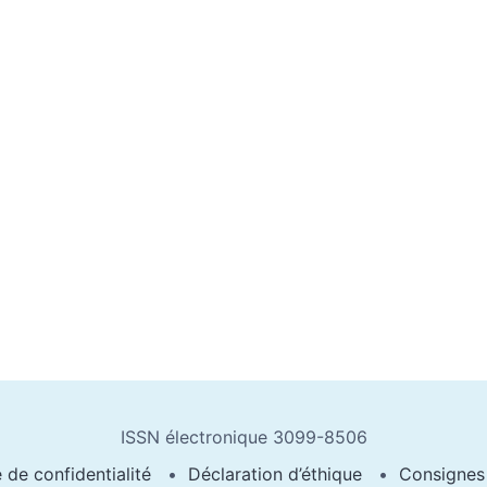
ISSN électronique 3099-8506
e de confidentialité
Déclaration d’éthique
Consignes