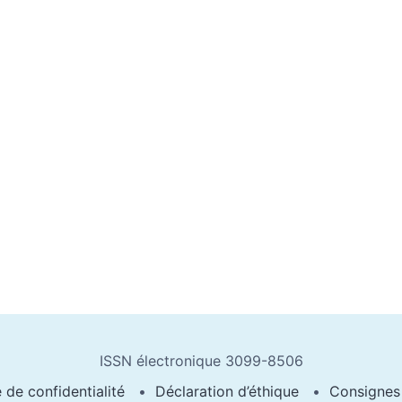
ISSN électronique 3099-8506
e de confidentialité
Déclaration d’éthique
Consignes