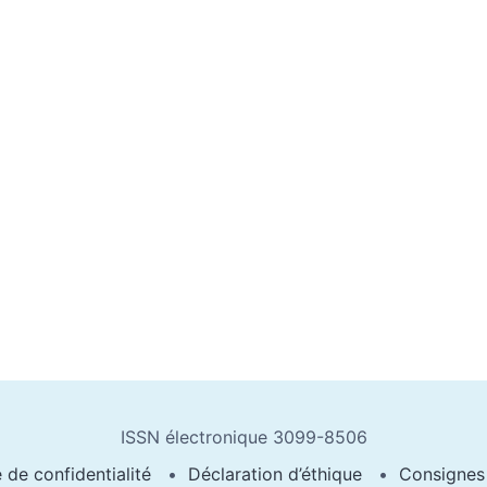
ISSN électronique 3099-8506
e de confidentialité
Déclaration d’éthique
Consignes