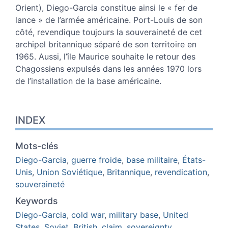
Orient), Diego-Garcia constitue ainsi le « fer de
lance » de l’armée américaine. Port-Louis de son
côté, revendique toujours la souveraineté de cet
archipel britannique séparé de son territoire en
1965. Aussi, l’île Maurice souhaite le retour des
Chagossiens expulsés dans les années 1970 lors
de l’installation de la base américaine.
INDEX
Mots-clés
Diego-Garcia
,
guerre froide
,
base militaire
,
États-
Unis
,
Union Soviétique
,
Britannique
,
revendication
,
souveraineté
Keywords
Diego-Garcia
,
cold war
,
military base
,
United
States
,
Soviet
,
British
,
claim
,
sovereignty