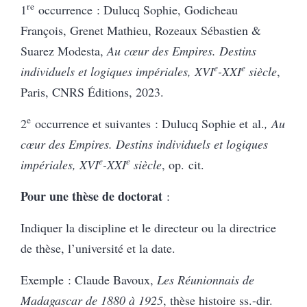
re
1
occurrence : Dulucq Sophie, Godicheau
François, Grenet Mathieu, Rozeaux Sébastien &
Suarez Modesta,
Au cœur des Empires. Destins
e
e
individuels et logiques impériales, XVI
-XXI
siècle
,
Paris, CNRS Éditions, 2023.
e
2
occurrence et suivantes : Dulucq Sophie et al.
, Au
cœur des Empires. Destins individuels et logiques
e
e
impériales, XVI
-XXI
siècle
, op. cit.
Pour une thèse de doctorat
:
Indiquer la discipline et le directeur ou la directrice
de thèse, l’université et la date.
Exemple : Claude Bavoux,
Les Réunionnais de
Madagascar de 1880 à 1925
, thèse histoire ss.-dir.