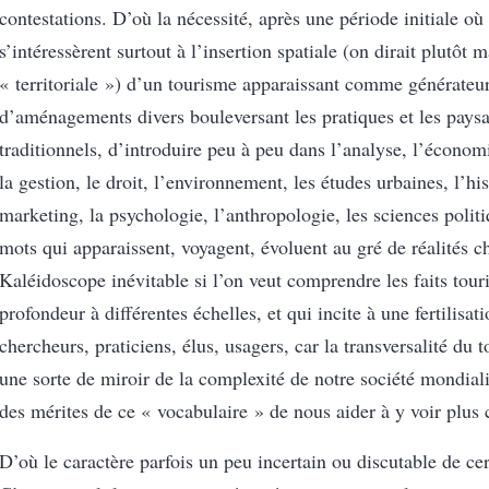
contestations. D’où la nécessité, après une période initiale o
s’intéressèrent surtout à l’insertion spatiale (on dirait plutôt 
« territoriale ») d’un tourisme apparaissant comme générateu
d’aménagements divers bouleversant les pratiques et les pays
traditionnels, d’introduire peu à peu dans l’analyse, l’économi
la gestion, le droit, l’environnement, les études urbaines, l’his
marketing, la psychologie, l’anthropologie, les sciences poli
mots qui apparaissent, voyagent, évoluent au gré de réalités c
Kaléidoscope inévitable si l’on veut comprendre les faits tour
profondeur à différentes échelles, et qui incite à une fertilisat
chercheurs, praticiens, élus, usagers, car la transversalité du 
une sorte de miroir de la complexité de notre société mondial
des mérites de ce « vocabulaire » de nous aider à y voir plus c
D’où le caractère parfois un peu incertain ou discutable de cert