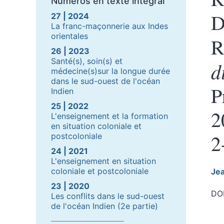
Numéros en texte intégral
D
27 | 2024
La franc-maçonnerie aux Indes
orientales
R
26 | 2023
Santé(s), soin(s) et
d
médecine(s)sur la longue durée
dans le sud-ouest de l'océan
P
Indien
25 | 2022
2
L'enseignement et la formation
en situation coloniale et
2
postcoloniale
24 | 2021
L'enseignement en situation
coloniale et postcoloniale
Je
23 | 2020
DOI
Les conflits dans le sud-ouest
de l'océan Indien (2e partie)
Tex