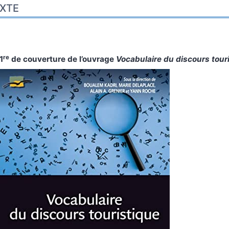
XTE
ustrations
er cet article
eur
re
1
de couverture de l’ouvrage
Vocabulaire du discours tour