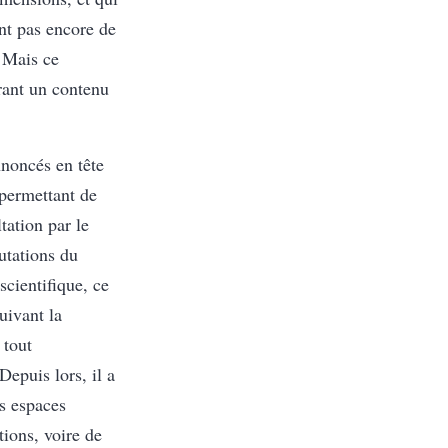
ent pas encore de
. Mais ce
frant un contenu
nnoncés en tête
 permettant de
tation par le
utations du
scientifique, ce
uivant la
 tout
epuis lors, il a
s espaces
tions, voire de