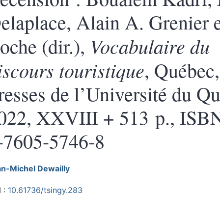
elaplace, Alain A. Grenier 
Vocabulaire du
oche (dir.),
iscours touristique
, Québec,
resses de l’Université du Q
022, XXVIII + 513 p., ISB
-7605-5746-8
an-Michel
Dewailly
 :
10.61736/tsingy.283
te