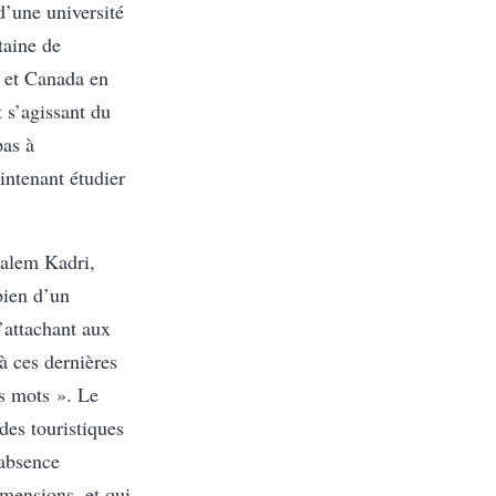
d’une université
taine de
e et Canada en
t s’agissant du
pas à
intenant étudier
ualem Kadri,
bien d’un
s’attachant aux
à ces dernières
s mots ». Le
des touristiques
’absence
mensions, et qui