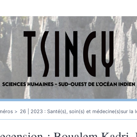
méros
26 | 2023 : Santé(s), soin(s) et médecine(s)sur la
ecension
:
Boualem Kadri, 