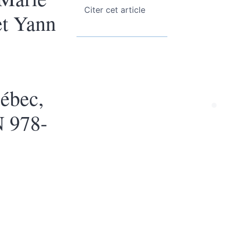
Citer cet article
et Yann
uébec,
N 978-