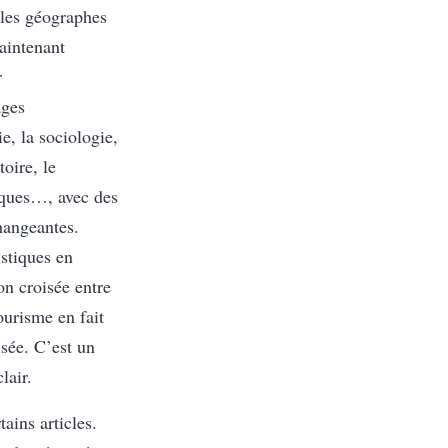
ù les géographes
maintenant
r
ages
e, la sociologie,
toire, le
tiques…, avec des
hangeantes.
istiques en
ion croisée entre
tourisme en fait
isée. C’est un
lair.
ains articles.