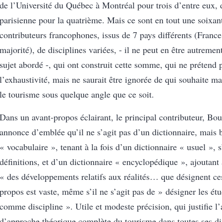
de l’Université du Québec à Montréal pour trois d’entre eux, 
parisienne pour la quatrième. Mais ce sont en tout une soixan
contributeurs francophones, issus de 7 pays différents (Franc
majorité), de disciplines variées, - il ne peut en être autremen
sujet abordé -, qui ont construit cette somme, qui ne prétend 
l’exhaustivité, mais ne saurait être ignorée de qui souhaite ma
le tourisme sous quelque angle que ce soit.
Dans un avant-propos éclairant, le principal contributeur, Bo
annonce d’emblée qu’il ne s’agit pas d’un dictionnaire, mais 
« vocabulaire », tenant à la fois d’un dictionnaire « usuel », 
définitions, et d’un dictionnaire « encyclopédique », ajoutant 
« des développements relatifs aux réalités… que désignent ce
propos est vaste, même s’il ne s’agit pas de » désigner les étu
comme discipline ». Utile et modeste précision, qui justifie l
d’approche théorique complète du tourisme dans toutes ses di