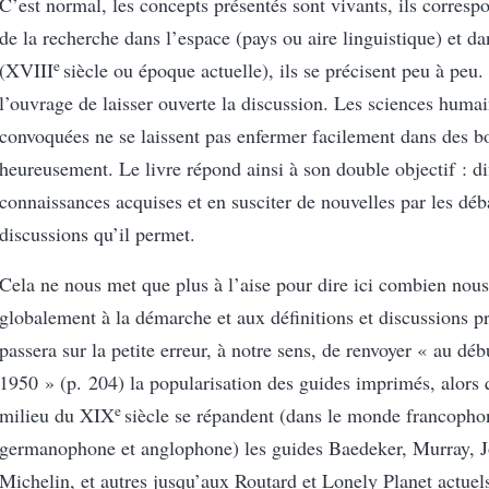
C’est normal, les concepts présentés sont vivants, ils corresp
de la recherche dans l’espace (pays ou aire linguistique) et d
e
(XVIII
siècle ou époque actuelle), ils se précisent peu à peu. 
l’ouvrage de laisser ouverte la discussion. Les sciences humai
convoquées ne se laissent pas enfermer facilement dans des bo
heureusement. Le livre répond ainsi à son double objectif : di
connaissances acquises et en susciter de nouvelles par les déb
discussions qu’il permet.
Cela ne nous met que plus à l’aise pour dire ici combien nou
globalement à la démarche et aux définitions et discussions p
passera sur la petite erreur, à notre sens, de renvoyer « au dé
1950 » (p. 204) la popularisation des guides imprimés, alors 
e
milieu du XIX
siècle se répandent (dans le monde francopho
germanophone et anglophone) les guides Baedeker, Murray, J
Michelin, et autres jusqu’aux Routard et Lonely Planet actuel