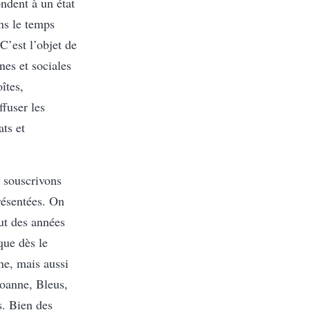
ondent à un état
ans le temps
C’est l’objet de
nes et sociales
îtes,
ffuser les
ats et
s souscrivons
résentées. On
but des années
que dès le
ne, mais aussi
oanne, Bleus,
s. Bien des