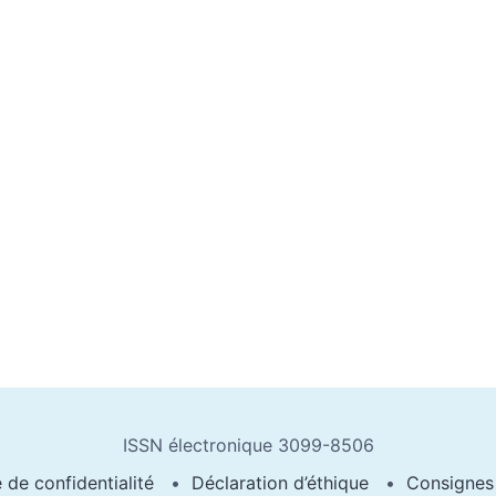
ISSN électronique 3099-8506
e de confidentialité
Déclaration d’éthique
Consignes