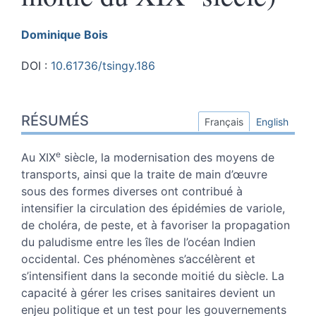
Dominique
Bois
DOI :
10.61736/tsingy.186
Résumés
RÉSUMÉS
Index
Français
English
Plan
Texte
e
Au XIX
siècle, la modernisation des moyens de
Notes
transports, ainsi que la traite de main d’œuvre
Citer cet article
sous des formes diverses ont contribué à
Auteur
intensifier la circulation des épidémies de variole,
de choléra, de peste, et à favoriser la propagation
du paludisme entre les îles de l’océan Indien
occidental. Ces phénomènes s’accélèrent et
s’intensifient dans la seconde moitié du siècle. La
capacité à gérer les crises sanitaires devient un
enjeu politique et un test pour les gouvernements