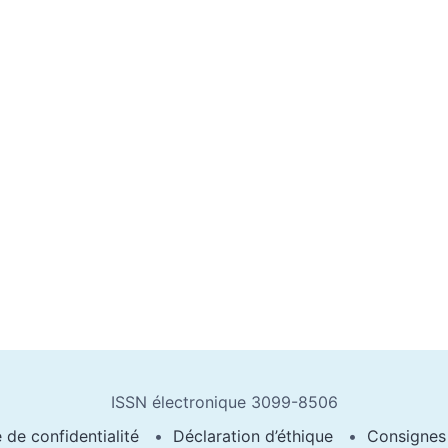
ISSN électronique 3099-8506
e de confidentialité
Déclaration d’éthique
Consignes