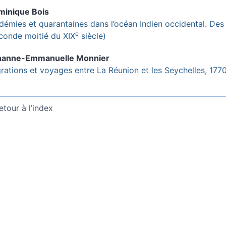
minique
Bois
démies et quarantaines dans l’océan Indien occidental. Des î
e
conde moitié du XIX
siècle)
hanne-Emmanuelle
Monnier
rations et voyages entre La Réunion et les Seychelles, 177
etour à l’index