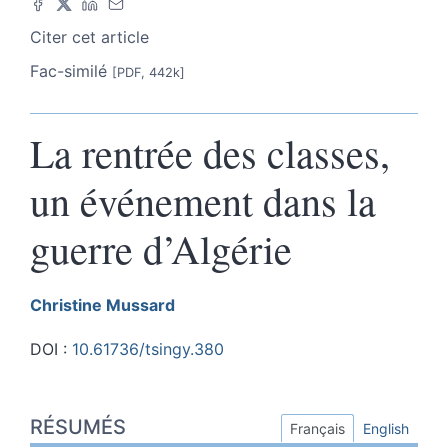
Citer cet article
Fac-similé
[PDF, 442k]
La rentrée des classes,
un événement dans la
guerre d’Algérie
Christine
Mussard
DOI :
10.61736/tsingy.380
Résumés
RÉSUMÉS
Index
Français
English