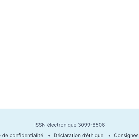
ISSN électronique 3099-8506
e de confidentialité
Déclaration d’éthique
Consignes