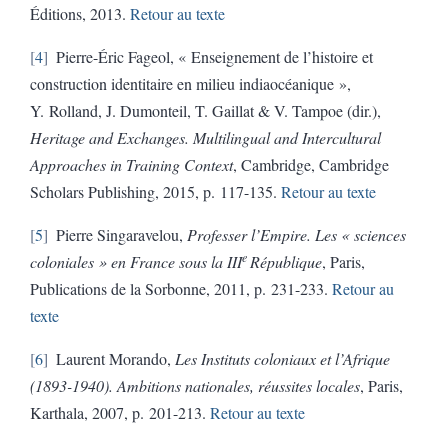
Éditions, 2013.
Retour au texte
4
Pierre-Éric Fageol, « Enseignement de l’histoire et
construction identitaire en milieu indiaocéanique »,
Y.
Rolland, J. Dumonteil, T. Gaillat & V. Tampoe (dir.),
Heritage and Exchanges.
Multilingual and Intercultural
Approaches in Training Context
, Cambridge, Cambridge
Scholars Publishing, 2015, p. 117-135.
Retour au texte
5
Pierre Singaravelou,
Professer l’Empire. Les « sciences
e
coloniales » en France sous la III
République
, Paris,
Publications de la Sorbonne, 2011, p. 231-233.
Retour au
texte
6
Laurent Morando,
Les Instituts coloniaux et l’Afrique
(1893-1940).
Ambitions nationales, réussites locales
, Paris,
Karthala, 2007, p. 201-213.
Retour au texte