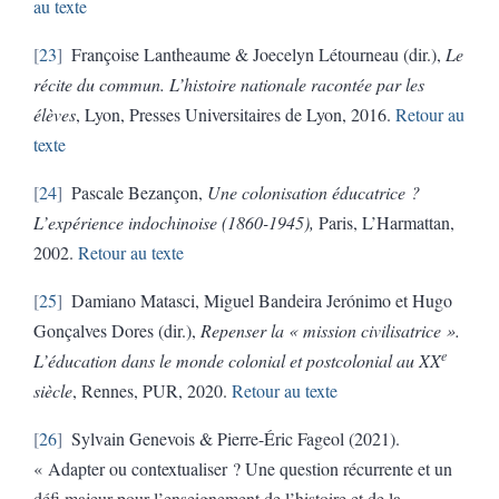
au texte
23
Françoise Lantheaume & Joecelyn Létourneau (dir.),
Le
récite du commun. L’histoire nationale racontée par les
élèves
, Lyon, Presses Universitaires de Lyon, 2016.
Retour au
texte
24
Pascale Bezançon,
Une colonisation éducatrice ?
L’expérience indochinoise (1860-1945),
Paris, L’Harmattan,
2002.
Retour au texte
25
Damiano Matasci, Miguel Bandeira Jerónimo et Hugo
Gonçalves Dores (dir.),
Repenser la « mission civilisatrice ».
e
L’éducation dans le monde colonial et postcolonial au XX
siècle
, Rennes, PUR, 2020.
Retour au texte
26
Sylvain Genevois & Pierre-Éric Fageol (2021).
« Adapter ou contextualiser ? Une question récurrente et un
défi majeur pour l’enseignement de l’histoire et de la