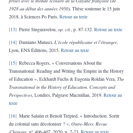
prises avec le monde scolaire de la Guyane française (de
1928 au début des années 1950),
Thèse soutenue le 15 juin
2018, à Sciences Po Paris.
Retour au texte
13
Pierre Singaravelou,
op. cit.
, p. 87-132.
Retour au texte
14
Damiano Matasci,
L’école républicaine et l’étranger
,
Lyon, ENS Éditions, 2015.
Retour au texte
15
Rebecca
Rogers, « Conversations About the
Transnational: Reading and Writing the Empire in the History
of Education », Eckhardt Fuchs & Eugenia Roldán Vera,
The
Transnational in the History of Education.
Concepts and
Perspectives
, Londres, Palgrave Macmillan, 2019.
Retour au
texte
16
Marie Salaün et Benoît Trépied, « Introduction. Sortir
du colonial sans décoloniser ? »,
Outre-Mers. Revue
d’histoire
, n° 406-407, 2020, p. 7-23.
Retour au texte