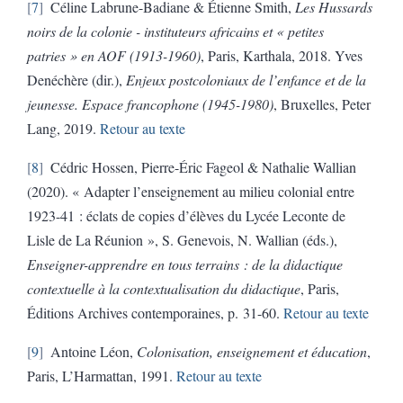
7
Céline Labrune-Badiane & Étienne Smith,
Les Hussards
noirs de la colonie - instituteurs africains et « petites
patries » en AOF (1913-1960)
, Paris, Karthala, 2018. Yves
Denéchère (dir.),
Enjeux postcoloniaux de l’enfance et de la
jeunesse. Espace francophone (1945-1980)
, Bruxelles, Peter
Lang, 2019.
Retour au texte
8
Cédric Hossen, Pierre-Éric Fageol & Nathalie Wallian
(2020).
« Adapter l’enseignement au milieu colonial entre
1923-41 : éclats de copies d’élèves du Lycée Leconte de
Lisle de La Réunion », S. Genevois, N. Wallian (éds.),
Enseigner-apprendre en tous terrains : de la didactique
contextuelle à la contextualisation du didactique
, Paris,
Éditions Archives contemporaines, p. 31-60.
Retour au texte
9
Antoine Léon,
Colonisation, enseignement et éducation
,
Paris, L’Harmattan, 1991.
Retour au texte