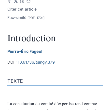
Citer cet article
Fac-similé
[PDF, 170k]
Introduction
Pierre-Éric
Fageol
DOI :
10.61736/tsingy.379
Texte
TEXTE
Notes
Citer cet article
Auteur
La constitution du comité d’expertise rend compte