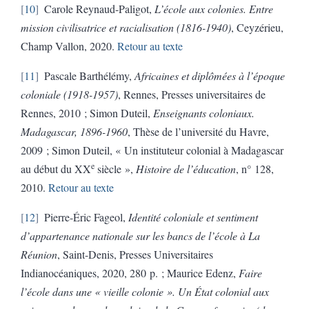
10
Carole Reynaud-Paligot,
L’école aux colonies. Entre
mission civilisatrice et racialisation (1816-1940)
, Ceyzérieu,
Champ Vallon, 2020.
Retour au texte
11
Pascale Barthélémy,
Africaines et diplômées à l’époque
coloniale (1918-1957)
, Rennes, Presses universitaires de
Rennes, 2010 ; Simon Duteil,
Enseignants coloniaux.
Madagascar, 1896-1960
, Thèse de l’université du Havre,
2009 ; Simon Duteil, « Un instituteur colonial à Madagascar
e
au début du XX
siècle »,
Histoire de l’éducation
, n° 128,
2010.
Retour au texte
12
Pierre-Éric Fageol,
Identité coloniale et sentiment
d’appartenance nationale sur les bancs de l’école à La
Réunion
, Saint-Denis, Presses Universitaires
Indianocéaniques, 2020, 280 p. ; Maurice Edenz,
Faire
l’école dans une « vieille colonie ». Un État colonial aux