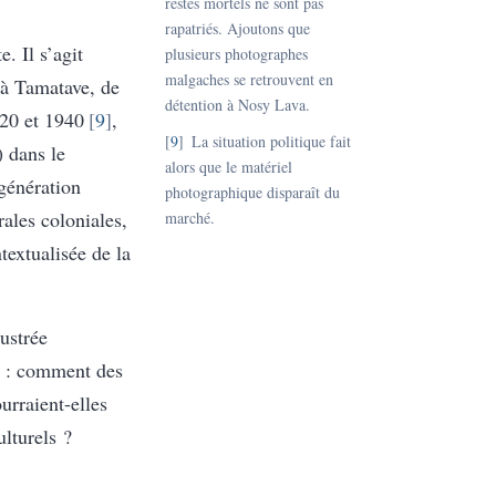
restes mortels ne sont pas
rapatriés. Ajoutons que
e. Il s’agit
plusieurs photographes
malgaches se retrouvent en
 à Tamatave, de
détention à Nosy Lava.
1920 et 1940
9
,
9
La situation politique fait
) dans le
alors que le matériel
 génération
photographique disparaît du
rales coloniales,
marché.
ntextualisée de la
lustrée
l : comment des
urraient-elles
lturels ?