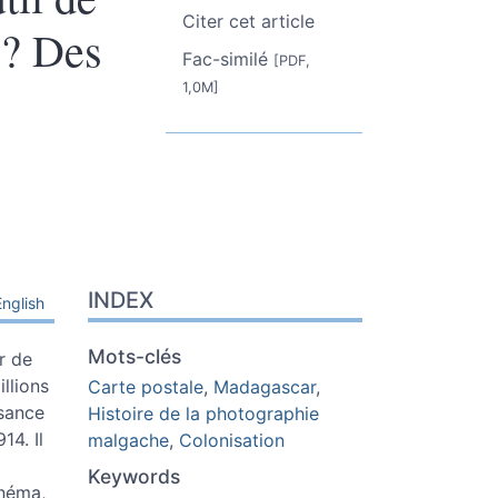
Citer cet article
 ? Des
Fac-similé
[PDF,
1,0M]
INDEX
English
Mots-clés
r de
llions
Carte postale
,
Madagascar
,
ssance
Histoire de la photographie
14. Il
malgache
,
Colonisation
Keywords
inéma,