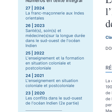
Numéros en texte intégral
l
27 | 2024
La franc-maçonnerie aux Indes
orientales
d
26 | 2023
Santé(s), soin(s) et
médecine(s)sur la longue durée
Cl
dans le sud-ouest de l'océan
Indien
DOI
25 | 2022
L'enseignement et la formation
Ré
en situation coloniale et
R
Ind
postcoloniale
Pla
24 | 2021
Tex
L'enseignement en situation
La 
coloniale et postcoloniale
No
190
Ill
de 
23 | 2020
Cit
Les conflits dans le sud-ouest
de 
de l'océan Indien (2e partie)
Aut
per
Mad