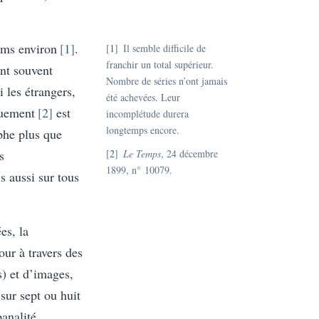
tems environ
1
.
1
Il semble difficile de
franchir un total supérieur.
ent souvent
Nombre de séries n’ont jamais
 les étrangers,
été achevées. Leur
ouement
2
est
incomplétude durera
longtemps encore.
phe plus que
s
2
Le Temps
, 24 décembre
1899, n° 10079.
s aussi sur tous
es, la
our à travers des
) et d’images,
 sur sept ou huit
banalité