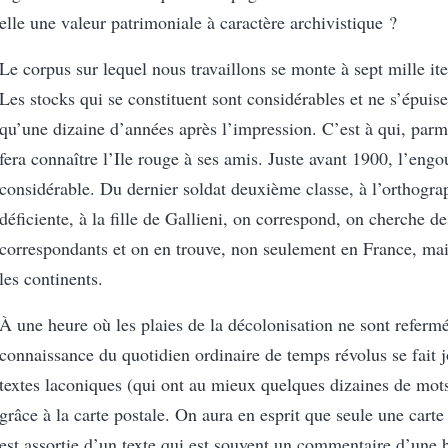
elle une valeur patrimoniale à caractère archivistique ?
Le corpus sur lequel nous travaillons se monte à sept mille i
Les stocks qui se constituent sont considérables et ne s’épuis
qu’une dizaine d’années après l’impression. C’est à qui, parmi
fera connaître l’Ile rouge à ses amis. Juste avant 1900, l’eng
considérable. Du dernier soldat deuxième classe, à l’orthogra
déficiente, à la fille de Gallieni, on correspond, on cherche de
correspondants et on en trouve, non seulement en France, mai
les continents.
À une heure où les plaies de la décolonisation ne sont refermé
connaissance du quotidien ordinaire de temps révolus se fait j
textes laconiques (qui ont au mieux quelques dizaines de mots
grâce à la carte postale. On aura en esprit que seule une carte
est assortie d’un texte qui est souvent un commentaire d’une 