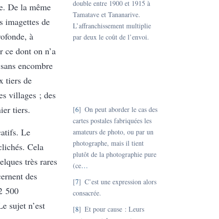
double entre 1900 et 1915 à
idée. De la même
Tamatave et Tananarive.
es imagettes de
L’affranchissement multiplie
rofonde, à
par deux le coût de l’envoi.
r ce dont on n’a
, sans encombre
 tiers de
es villages ; des
er tiers.
6
On peut aborder le cas des
cartes postales fabriquées les
atifs. Le
amateurs de photo, ou par un
photographe, mais il tient
clichés. Cela
plutôt de la photographie pure
elques très rares
(ce
…
cernent des
7
C’est une expression alors
 2 500
consacrée.
Le sujet n’est
8
Et pour cause : Leurs