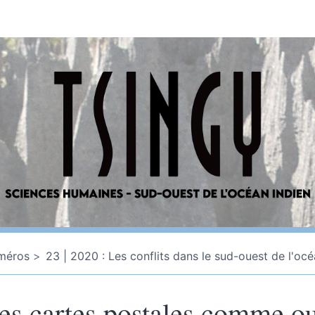
méros
23 | 2020 : Les conflits dans le sud-ouest de l'océ
es cartes postales comme ou