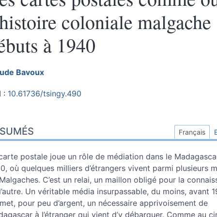
’histoire coloniale malgache
ébuts à 1940
aude
Bavoux
 :
10.61736/tsingy.490
sumés
ÉSUMÉS
ex
Français
n
te
carte postale joue un rôle de médiation dans le Madagasca
tes
0, où quelques milliers d’étrangers vivent parmi plusieurs mi
ustrations
Malgaches. C’est un relai, un maillon obligé pour la connai
er cet article
l’autre. Un véritable média insurpassable, du moins, avant 19
eur
met, pour peu d’argent, un nécessaire apprivoisement de
agascar à l’étranger qui vient d’y débarquer. Comme au c