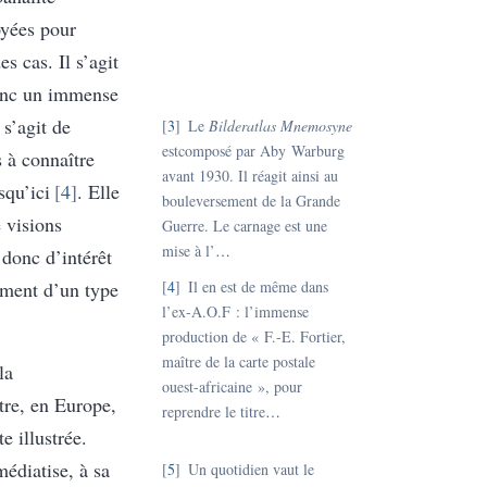
oyées pour
s cas. Il s’agit
donc un immense
 s’agit de
3
Le
Bilderatlas Mnemosyne
estcomposé par Aby Warburg
s à connaître
avant 1930. Il réagit ainsi au
squ’ici
4
. Elle
bouleversement de la Grande
 visions
Guerre. Le carnage est une
mise à l’
…
donc d’intérêt
ument d’un type
4
Il en est de même dans
l’ex-A.O.F : l’immense
production de « F.-E. Fortier,
maître de la carte postale
la
ouest-africaine », pour
tre, en Europe,
reprendre le titre
…
e illustrée.
édiatise, à sa
5
Un quotidien vaut le