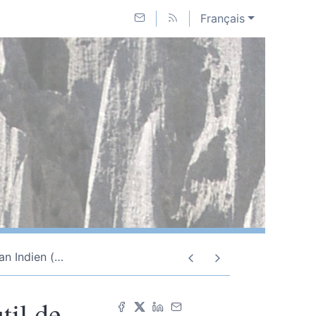
Français
an Indien (
…
til de