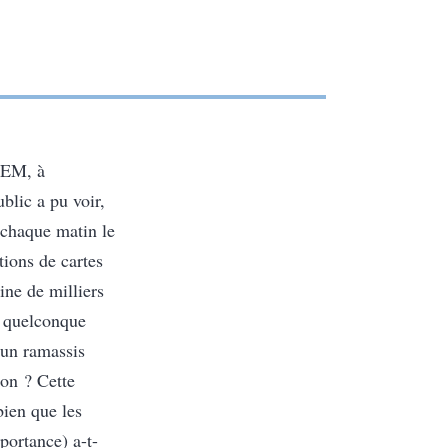
CEM, à
ublic a pu voir,
 chaque matin le
tions de cartes
ine de milliers
n quelconque
’un ramassis
non ? Cette
bien que les
portance) a-t-