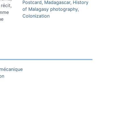
Postcard
,
Madagascar
,
History
récit,
of Malagasy photography
,
omme
Colonization
ne
tomécanique
on