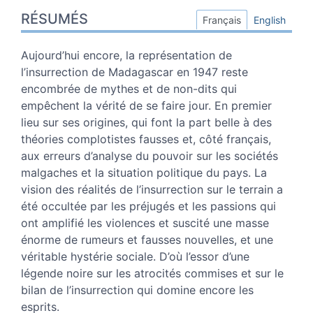
Résumés
RÉSUMÉS
Index
Français
English
Plan
Texte
Aujourd’hui encore, la représentation de
Notes
l’insurrection de Madagascar en 1947 reste
Citer cet article
encombrée de mythes et de non-dits qui
Auteur
empêchent la vérité de se faire jour. En premier
lieu sur ses origines, qui font la part belle à des
théories complotistes fausses et, côté français,
aux erreurs d’analyse du pouvoir sur les sociétés
malgaches et la situation politique du pays. La
vision des réalités de l’insurrection sur le terrain a
été occultée par les préjugés et les passions qui
ont amplifié les violences et suscité une masse
énorme de rumeurs et fausses nouvelles, et une
véritable hystérie sociale. D’où l’essor d’une
légende noire sur les atrocités commises et sur le
bilan de l’insurrection qui domine encore les
esprits.