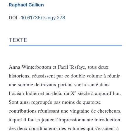
Raphaël
Gallien
DOI :
10.61736/tsingy.278
Texte
TEXTE
Notes
Citer cet article
Auteur
Anna Winterbottom et Facil Tesfaye, tous deux
historiens, réussissent par ce double volume à réunir
une somme de travaux portant sur la santé dans
e
l’océan Indien et au-delà, du X
siècle à aujourd’hui.
Sont ainsi regroupés pas moins de quatorze
contributions réunissant une vingtaine de chercheurs,
à quoi il faut rajouter l’impressionnante introduction
des deux coordinateurs des volumes qui s’essaient à