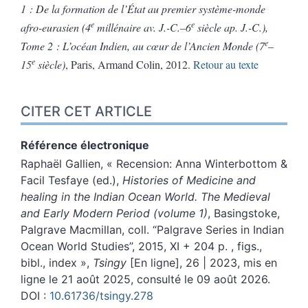
1 : De la formation de l’État au premier système-monde
e
e
afro-eurasien (4
millénaire av. J.-C.–6
siècle ap. J.-C.),
e
Tome 2 : L’océan Indien, au cœur de l’Ancien Monde (7
–
e
15
siècle)
, Paris, Armand Colin, 2012.
Retour au texte
CITER CET ARTICLE
Référence électronique
Raphaël
Gallien
, «
Recension
:
Anna Winterbottom &
Facil Tesfaye (ed.),
Histories of Medicine and
healing
in the Indian Ocean World. The Medieval
and Early Modern Period (volume 1)
,
Basingstoke,
Palgrave Macmillan, coll. “Palgrave Series in Indian
Ocean World Studies”, 2015, XI + 204 p. , figs.,
bibl., index
»,
Tsingy
[En ligne], 26 | 2023, mis en
ligne le 21 août 2025, consulté le 09 août 2026.
DOI :
10.61736/tsingy.278