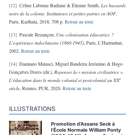
12
Céline Labrune Badiane & Étienne Smith,
Les hussards
noirs de la colonie. Instituteurs et petites patries en AOF
,
Paris, Karthala, 2018, 708 p.
Retour au texte
13
Pascale Bezançon,
Une colonisation éducatrice ?
L’expérience indochinoise (1860-1945)
, Paris, L’Harmattan,
2002.
Retour au texte
14
Damiano Matasci, Miguel Bandeira Jerónimo & Hugo
Gonçalves Dores (dir.),
Repenser la « mission civilisatrice ».
e
L’éducation dans le monde colonial et postcolonial au XX
siècle
, Rennes, PUR, 2020.
Retour au texte
ILLUSTRATIONS
Promotion d’Assane Seck à
l’École Normale William Ponty