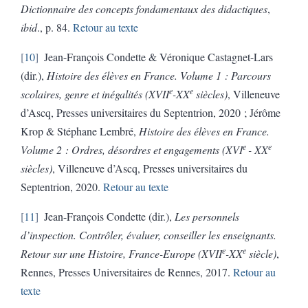
Dictionnaire des concepts fondamentaux des didactiques
,
ibid
., p. 84.
Retour au texte
10
Jean-François Condette & Véronique Castagnet-Lars
(dir.),
Histoire des élèves en France. Volume 1 : Parcours
e
e
scolaires, genre et inégalités (XVII
-XX
siècles)
, Villeneuve
d’Ascq, Presses universitaires du Septentrion, 2020 ; Jérôme
Krop & Stéphane Lembré,
Histoire des élèves en France.
e
e
Volume 2 : Ordres, désordres et engagements (XVI
- XX
siècles)
, Villeneuve d’Ascq, Presses universitaires du
Septentrion, 2020.
Retour au texte
11
Jean-François Condette (dir.),
Les personnels
d’inspection. Contrôler, évaluer, conseiller les enseignants.
e
e
Retour sur une Histoire, France-Europe (XVII
-XX
siècle)
,
Rennes, Presses Universitaires de Rennes, 2017.
Retour au
texte