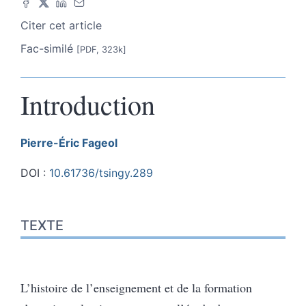
Citer cet article
Fac-similé
[PDF, 323k]
Introduction
Pierre-Éric
Fageol
DOI :
10.61736/tsingy.289
Texte
TEXTE
Notes
Illustrations
Citer cet article
Auteur
L’histoire de l’enseignement et de la formation