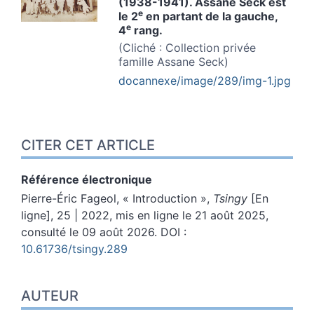
(1938-1941). Assane Seck est
e
le 2
en partant de la gauche,
e
4
rang.
(Cliché : Collection privée
famille Assane Seck)
docannexe/image/289/img-1.jpg
CITER CET ARTICLE
Référence électronique
Pierre-Éric
Fageol
, « Introduction »,
Tsingy
[En
ligne], 25 | 2022, mis en ligne le 21 août 2025,
consulté le 09 août 2026.
DOI :
10.61736/tsingy.289
AUTEUR