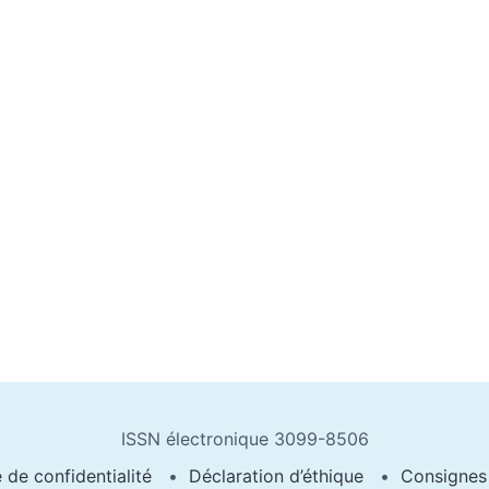
ISSN électronique 3099-8506
e de confidentialité
Déclaration d’éthique
Consignes