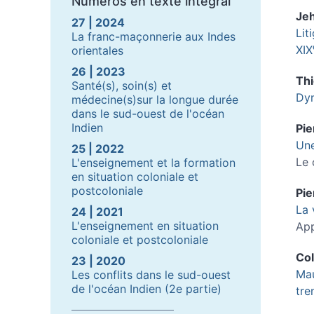
Numéros en texte intégral
Je
27 | 2024
Lit
La franc-maçonnerie aux Indes
XIX
orientales
26 | 2023
Th
Santé(s), soin(s) et
Dyn
médecine(s)sur la longue durée
dans le sud-ouest de l'océan
Indien
Pie
Une
25 | 2022
Le 
L'enseignement et la formation
en situation coloniale et
postcoloniale
Pie
La 
24 | 2021
L'enseignement en situation
App
coloniale et postcoloniale
Co
23 | 2020
Mau
Les conflits dans le sud-ouest
de l'océan Indien (2e partie)
tre