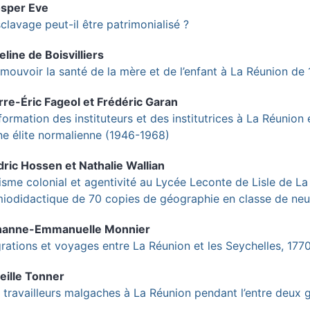
osper
Eve
sclavage peut-il être patrimonialisé ?
eline de
Boisvilliers
mouvoir la santé de la mère et de l’enfant à La Réunion de
rre-Éric
Fageol
et
Frédéric
Garan
formation des instituteurs et des institutrices à La Réunion 
ne élite normalienne (1946-1968)
dric
Hossen
et
Nathalie
Wallian
tisme colonial et agentivité au Lycée Leconte de Lisle de L
iodidactique de 70 copies de géographie en classe de ne
hanne-Emmanuelle
Monnier
rations et voyages entre La Réunion et les Seychelles, 177
eille
Tonner
 travailleurs malgaches à La Réunion pendant l’entre deux 