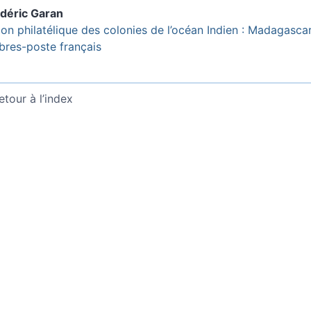
édéric
Garan
ion philatélique des colonies de l’océan Indien : Madagasca
bres-poste français
etour à l’index