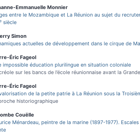
hanne-Emmanuelle
Monnier
iges entre le Mozambique et La Réunion au sujet du recrute
e
siècle
ierry
Simon
amiques actuelles de développement dans le cirque de Ma
rre-Éric
Fageol
 impossible éducation plurilingue en situation coloniale
créole sur les bancs de l’école réunionnaise avant la Grand
rre-Éric
Fageol
valorisation de la petite patrie à La Réunion sous la Troisi
roche historiographique
lombe
Couëlle
rice Ménardeau, peintre de la marine (1897-1977). Escales 
nte