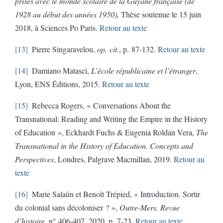
prises avec le monde scolaire de la Guyane française (de
1928 au début des années 1950),
Thèse soutenue le 15 juin
2018, à Sciences Po Paris.
Retour au texte
13
Pierre Singaravelou,
op. cit.
, p. 87-132.
Retour au texte
14
Damiano Matasci,
L’école républicaine et l’étranger
,
Lyon, ENS Éditions, 2015.
Retour au texte
15
Rebecca
Rogers, « Conversations About the
Transnational: Reading and Writing the Empire in the History
of Education », Eckhardt Fuchs & Eugenia Roldán Vera,
The
Transnational in the History of Education.
Concepts and
Perspectives
, Londres, Palgrave Macmillan, 2019.
Retour au
texte
16
Marie Salaün et Benoît Trépied, « Introduction. Sortir
du colonial sans décoloniser ? »,
Outre-Mers. Revue
d’histoire
, n° 406-407, 2020, p. 7-23.
Retour au texte