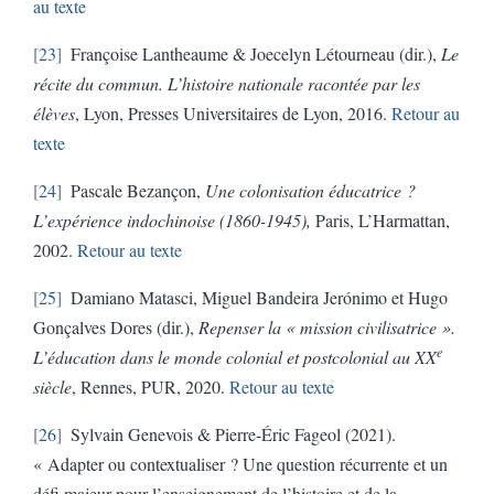
au texte
23
Françoise Lantheaume & Joecelyn Létourneau (dir.),
Le
récite du commun. L’histoire nationale racontée par les
élèves
, Lyon, Presses Universitaires de Lyon, 2016.
Retour au
texte
24
Pascale Bezançon,
Une colonisation éducatrice ?
L’expérience indochinoise (1860-1945),
Paris, L’Harmattan,
2002.
Retour au texte
25
Damiano Matasci, Miguel Bandeira Jerónimo et Hugo
Gonçalves Dores (dir.),
Repenser la « mission civilisatrice ».
e
L’éducation dans le monde colonial et postcolonial au XX
siècle
, Rennes, PUR, 2020.
Retour au texte
26
Sylvain Genevois & Pierre-Éric Fageol (2021).
« Adapter ou contextualiser ? Une question récurrente et un
défi majeur pour l’enseignement de l’histoire et de la