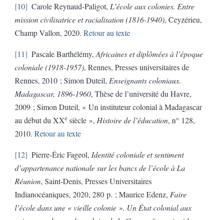
10
Carole Reynaud-Paligot,
L’école aux colonies. Entre
mission civilisatrice et racialisation (1816-1940)
, Ceyzérieu,
Champ Vallon, 2020.
Retour au texte
11
Pascale Barthélémy,
Africaines et diplômées à l’époque
coloniale (1918-1957)
, Rennes, Presses universitaires de
Rennes, 2010 ; Simon Duteil,
Enseignants coloniaux.
Madagascar, 1896-1960
, Thèse de l’université du Havre,
2009 ; Simon Duteil, « Un instituteur colonial à Madagascar
e
au début du XX
siècle »,
Histoire de l’éducation
, n° 128,
2010.
Retour au texte
12
Pierre-Éric Fageol,
Identité coloniale et sentiment
d’appartenance nationale sur les bancs de l’école à La
Réunion
, Saint-Denis, Presses Universitaires
Indianocéaniques, 2020, 280 p. ; Maurice Edenz,
Faire
l’école dans une « vieille colonie ». Un État colonial aux