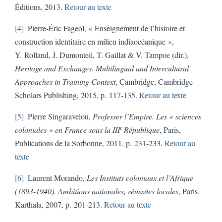
Éditions, 2013.
Retour au texte
4
Pierre-Éric Fageol, « Enseignement de l’histoire et
construction identitaire en milieu indiaocéanique »,
Y.
Rolland, J. Dumonteil, T. Gaillat & V. Tampoe (dir.),
Heritage and Exchanges.
Multilingual and Intercultural
Approaches in Training Context
, Cambridge, Cambridge
Scholars Publishing, 2015, p. 117-135.
Retour au texte
5
Pierre Singaravelou,
Professer l’Empire. Les « sciences
e
coloniales » en France sous la III
République
, Paris,
Publications de la Sorbonne, 2011, p. 231-233.
Retour au
texte
6
Laurent Morando,
Les Instituts coloniaux et l’Afrique
(1893-1940).
Ambitions nationales, réussites locales
, Paris,
Karthala, 2007, p. 201-213.
Retour au texte