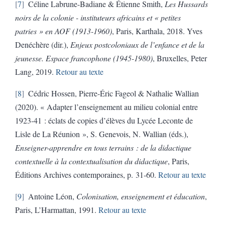
7
Céline Labrune-Badiane & Étienne Smith,
Les Hussards
noirs de la colonie - instituteurs africains et « petites
patries » en AOF (1913-1960)
, Paris, Karthala, 2018. Yves
Denéchère (dir.),
Enjeux postcoloniaux de l’enfance et de la
jeunesse. Espace francophone (1945-1980)
, Bruxelles, Peter
Lang, 2019.
Retour au texte
8
Cédric Hossen, Pierre-Éric Fageol & Nathalie Wallian
(2020).
« Adapter l’enseignement au milieu colonial entre
1923-41 : éclats de copies d’élèves du Lycée Leconte de
Lisle de La Réunion », S. Genevois, N. Wallian (éds.),
Enseigner-apprendre en tous terrains : de la didactique
contextuelle à la contextualisation du didactique
, Paris,
Éditions Archives contemporaines, p. 31-60.
Retour au texte
9
Antoine Léon,
Colonisation, enseignement et éducation
,
Paris, L’Harmattan, 1991.
Retour au texte