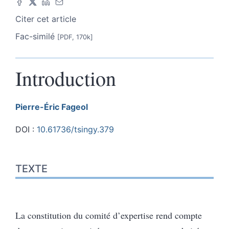
Citer cet article
Fac-similé
[PDF, 170k]
Introduction
Pierre-Éric
Fageol
DOI :
10.61736/tsingy.379
Texte
TEXTE
Notes
Citer cet article
Auteur
La constitution du comité d’expertise rend compte